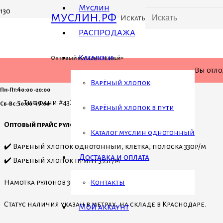
Муслин
МУСЛИН.РФ
Искать
РАСПРОДАЖА
Главная
Каталоги
×
Оптовый магазин тканей
Вы отл
Муслин Китай однотон 2жатка
Варёный хлопок
Пн-Пт: 10:00 -20:00
Тиффани #43Э Китай 2сл жатый 135см 120гр/кв.м.
Сб-Вс: 10:00 -19:00
Варёный хлопок в пути
Оптовый прайс рулонами
Каталог муслин однотонный
✔️ Вареный хлопок однотонный, клетка, полоска 330₽/м
Доставка и оплата
✔️ Вареный хлопок принт 355₽/м
Намотка рулонов 30-40м, фабричная.11
Контакты
Статус наличия указан в метрах, на складе в Краснодаре.
Мой аккаунт