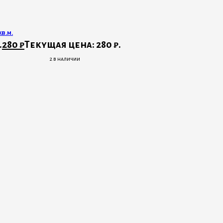
в.м.
.
280
₽
Текущая цена: 280 ₽.
2 в наличии