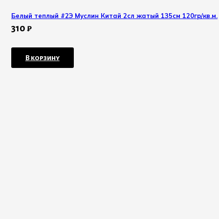
Белый теплый #2Э Муслин Китай 2сл жатый 135см 120гр/кв.м.
310
₽
В корзину