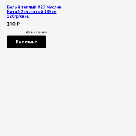
Белый теплый #2Э Муслин
Китай 2сл жатый 135см
120гр/кв.м.
310
₽
186 в наличии
В корзину