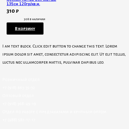
135см 120гр/кв.м.
310
₽
308 в наличии
В корзину
I am text block. Click edit button to change this text. Lorem
ipsum dolor sit amet, consectetur adipiscing elit. Ut elit tellus,
luctus nec ullamcorper mattis, pulvinar dapibus leo.
Розничный отдел
+7 (918) 663-35-32
Оптовый отдел
+7 (918) 368-49-19
Отдел по работе с предзаказами и крупным оптом
+7 (988) 587-17-17