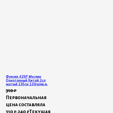
Фуксия #25Р Муслин
Однотонный Китай 2сл
жатый 135см 120гр/кв.м.
310
₽
Первоначальная
цена составляла
310 ₽.
240
₽
Текущая