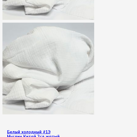
Белый холодный #1Э
Муслин Китай 2сл жатый