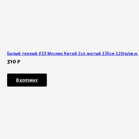
Белый теплый #2Э Муслин Китай 2сл жатый 135см 120гр/кв.м.
310
₽
В корзину