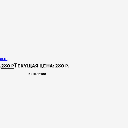
в.м.
.
280
₽
Текущая цена: 280 ₽.
2 в наличии