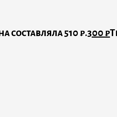
 составляла 510 ₽.
300
₽
Т