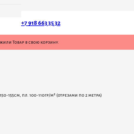
+7 918 663 35 32
ожили
Товар
в свою корзину.
-155см, пл. 100-110гр/м² (отрезами по 2 метра)