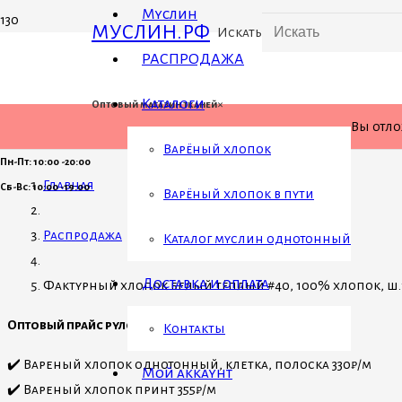
Муслин
МУСЛИН.РФ
Искать
РАСПРОДАЖА
Каталоги
×
Оптовый магазин тканей
Вы отл
Варёный хлопок
Пн-Пт: 10:00 -20:00
Главная
Сб-Вс: 10:00 -19:00
Варёный хлопок в пути
Распродажа
Каталог муслин однотонный
Доставка и оплата
Фактурный хлопок белый тёплый #40, 100% хлопок, ш.150
Оптовый прайс рулонами
Контакты
✔️ Вареный хлопок однотонный, клетка, полоска 330₽/м
Мой аккаунт
✔️ Вареный хлопок принт 355₽/м