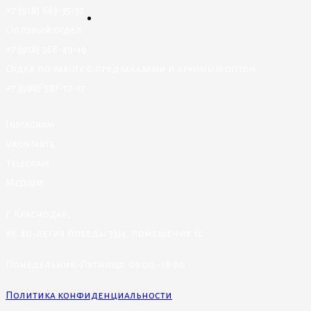
+7 (918) 663-35-32
Оптовый отдел
+7 (918) 368-49-19
Отдел по работе с предзаказами и крупным оптом
+7 (988) 587-17-17
Instagram
Vkontakte
Telegram
Medium
г. Краснодар,
ул. 40-летия победы 33/4, помещение 1с
Понедельник-Пятница: 09:00 -18:00
Политика конфиденциальности