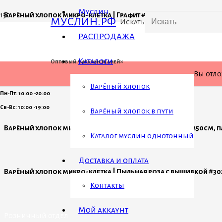
Муслин
Варёный хлопок микро-клетка | Графит #С314, ш.250см, пл. 110-
МУСЛИН.РФ
Искать
РАСПРОДАЖА
Каталоги
×
Оптовый магазин тканей
Вы отл
Варёный хлопок
Пн-Пт: 10:00 -20:00
Сб-Вс: 10:00 -19:00
Варёный хлопок в пути
Варёный хлопок микро-клетка | Пыльная роза #303, ш.250см, пл
Каталог муслин однотонный
Доставка и оплата
Варёный хлопок микро-клетка | Пыльная роза с вышивкой #302, 
Контакты
Мой аккаунт
Розничный отдел