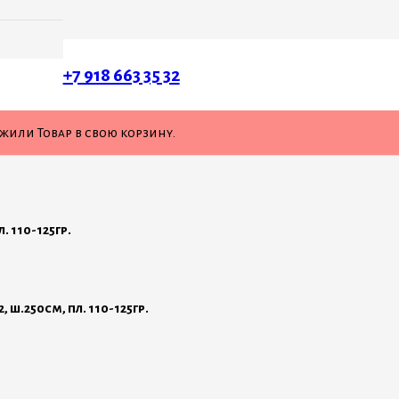
125гр.
+7 918 663 35 32
ожили
Товар
в свою корзину.
. 110-125гр.
ш.250см, пл. 110-125гр.