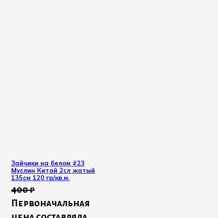
Зайчики на белом #23
Муслин Китай 2сл жатый
135см 120 гр/кв.м.
400
₽
Первоначальная
цена составляла