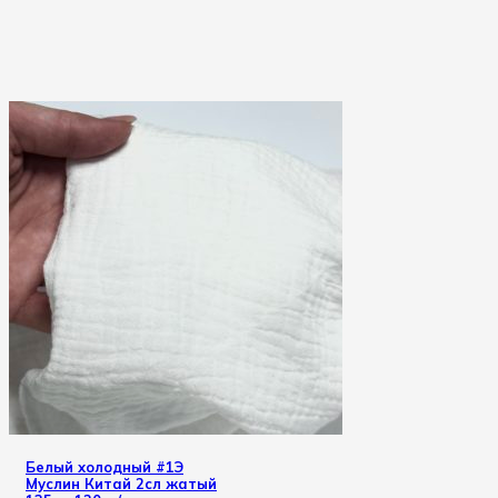
Белый холодный #1Э
Муслин Китай 2сл жатый