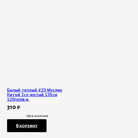
Белый теплый #2Э Муслин
Китай 2сл жатый 135см
120гр/кв.м.
310
₽
186 в наличии
В корзину