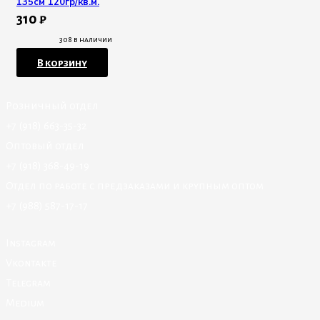
135см 120гр/кв.м.
310
₽
308 в наличии
В корзину
Розничный отдел
+7 (918) 663-35-32
Оптовый отдел
+7 (918) 368-49-19
Отдел по работе с предзаказами и крупным оптом
+7 (988) 587-17-17
Instagram
Vkontakte
Telegram
Medium