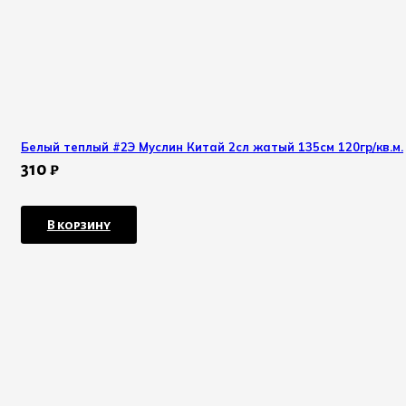
Белый теплый #2Э Муслин Китай 2сл жатый 135см 120гр/кв.м.
310
₽
В корзину