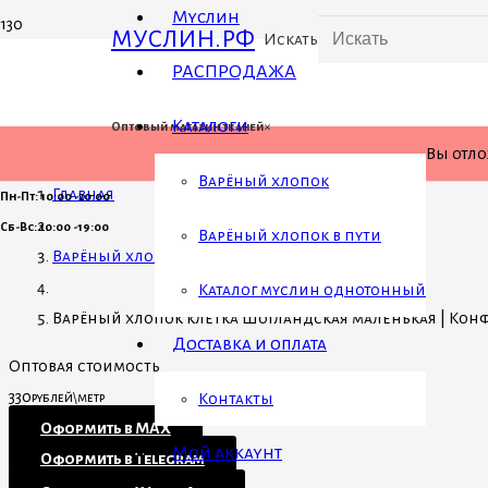
Муслин
МУСЛИН.РФ
Искать
РАСПРОДАЖА
Каталоги
×
Оптовый магазин тканей
Вы отл
Варёный хлопок
Главная
Пн-Пт: 10:00 -20:00
Сб-Вс: 10:00 -19:00
Варёный хлопок в пути
Варёный хлопок
Каталог муслин однотонный
Варёный хлопок клетка Шотландская маленькая | Конфетк
Доставка и оплата
Оптовая стоимость
330
рублей\метр
Контакты
Оформить в MAX
Мой аккаунт
Оформить в Telegram