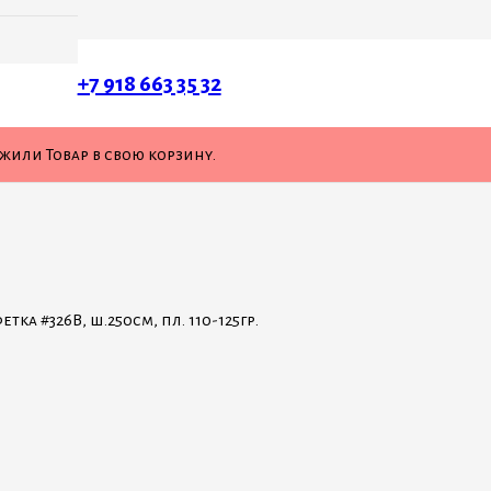
+7 918 663 35 32
ожили
Товар
в свою корзину.
а #326В, ш.250см, пл. 110-125гр.