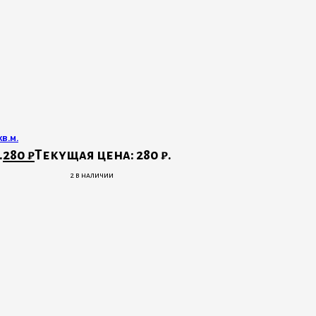
в.м.
.
280
₽
Текущая цена: 280 ₽.
2 в наличии