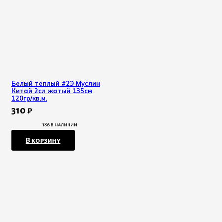
Белый теплый #2Э Муслин
Китай 2сл жатый 135см
120гр/кв.м.
310
₽
186 в наличии
В корзину