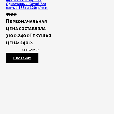
Фуксия #25Р Муслин
Однотонный Китай 2сл
жатый 135см 120гр/кв.м.
310
₽
Первоначальная
цена составляла
310 ₽.
240
₽
Текущая
цена: 240 ₽.
65 в наличии
В корзину