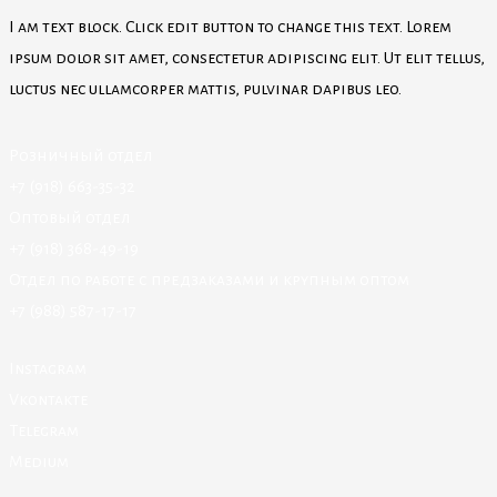
I am text block. Click edit button to change this text. Lorem
ipsum dolor sit amet, consectetur adipiscing elit. Ut elit tellus,
luctus nec ullamcorper mattis, pulvinar dapibus leo.
Розничный отдел
+7 (918) 663-35-32
Оптовый отдел
+7 (918) 368-49-19
Отдел по работе с предзаказами и крупным оптом
+7 (988) 587-17-17
Instagram
Vkontakte
Telegram
Medium