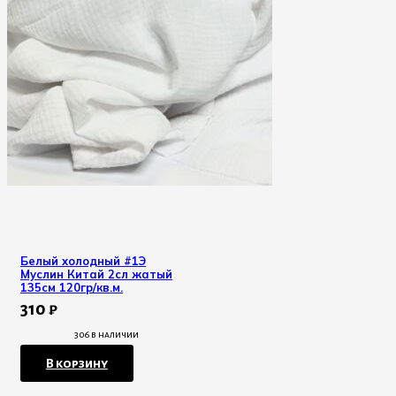
Белый холодный #1Э
Муслин Китай 2сл жатый
135см 120гр/кв.м.
310
₽
306 в наличии
В корзину