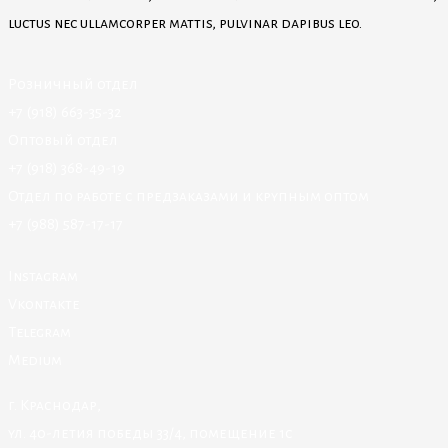
luctus nec ullamcorper mattis, pulvinar dapibus leo.
Розничный отдел
+7 (918) 663-35-32
Оптовый отдел
+7 (918) 368-49-19
Отдел по работе с предзаказами и крупным оптом
+7 (988) 587-17-17
Instagram
Vkontakte
Telegram
Medium
г. Краснодар,
ул. 40-летия победы 33/4, помещение 1с