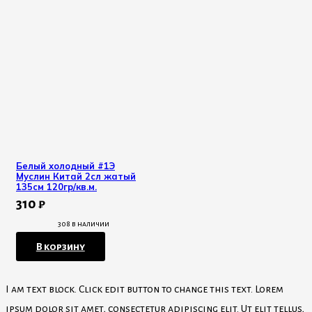
Белый холодный #1Э
Муслин Китай 2сл жатый
135см 120гр/кв.м.
310
₽
308 в наличии
В корзину
I am text block. Click edit button to change this text. Lorem
ipsum dolor sit amet, consectetur adipiscing elit. Ut elit tellus,