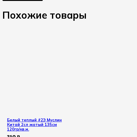
Похожие товары
Белый теплый #2Э Муслин
Китай 2сл жатый 135см
120гр/кв.м.
310
₽