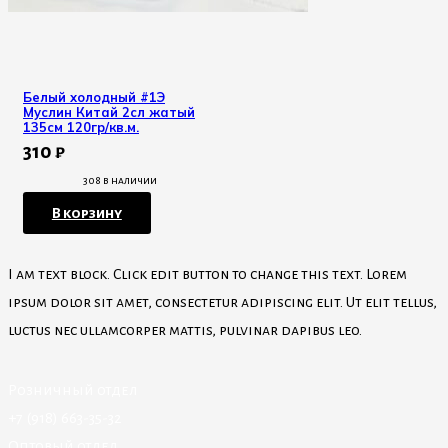
Белый холодный #1Э
Муслин Китай 2сл жатый
135см 120гр/кв.м.
310
₽
308 в наличии
В корзину
I am text block. Click edit button to change this text. Lorem
ipsum dolor sit amet, consectetur adipiscing elit. Ut elit tellus,
luctus nec ullamcorper mattis, pulvinar dapibus leo.
Розничный отдел
+7 (918) 663-35-32
Оптовый отдел