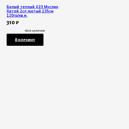
Белый теплый #2Э Муслин
Китай 2сл жатый 135см
120гр/кв.м.
310
₽
186 в наличии
В корзину