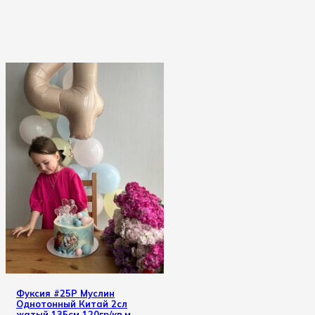
Фуксия #25Р Муслин
Однотонный Китай 2сл
жатый 135см 120гр/кв.м.